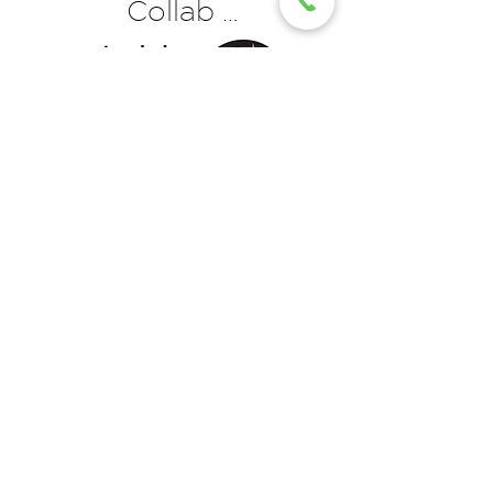
Collab …
RETOUR
SUIVANT
Christophe Millet
+33 6 71 26 31 66
contact@christophemillet.com